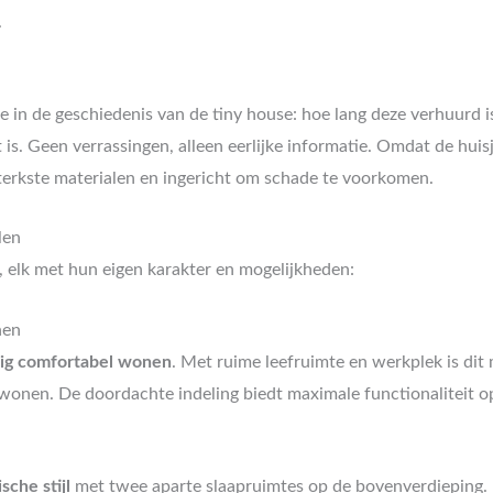
.
age in de geschiedenis van de tiny house: hoe lang deze verhuurd
 is. Geen verrassingen, alleen eerlijke informatie. Omdat de hu
sterkste materialen en ingericht om schade te voorkomen.
len
 elk met hun eigen karakter en mogelijkheden:
nen
rig comfortabel wonen
. Met ruime leefruimte en werkplek is dit
wonen. De doordachte indeling biedt maximale functionaliteit 
sche stijl
met twee aparte slaapruimtes op de bovenverdieping. Pe