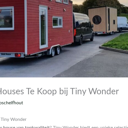
ouses Te Koop bij Tiny Wonder
bschelfhout
j Tiny Wonder
ny house van topkwaliteit
? Tiny Wonder biedt een unieke select