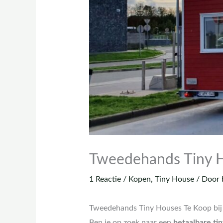
Tweedehands Tiny H
1 Reactie
/
Kopen
,
Tiny House
/ Door
Tweedehands Tiny Houses Te Koop bi
Ben je op zoek naar een
betaalbare ti